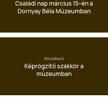
Családi nap március 15-én a
Dornyay Béla Múzeumban
Következő
Képrögzítő szakkör a
múzeumban
ELŐZŐ
KÖ