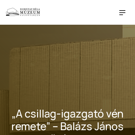
CLO
NAVI
„A csillag-igazgató vén
remete” – Balázs János