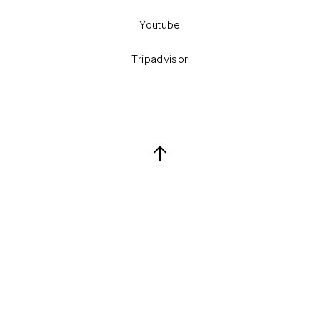
Youtube
Tripadvisor
Back to Top
Keresés
Keresés