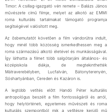
Timor: A csillag-igazgató vén remete – Balázs János
művészete című filmje, melyet az alkotó az EMMI
roma kulturális tartalmakat támogató programja
segítségével valósított meg.
Az ősbemutatót követően a film vándorútra indult,
hogy minél több közösség ismerkedhessen meg a
roma származású alkotó életével és munkásságával.
Így láthatta a filmet több salgótarjáni általános- és
középiskola diákja, de megtekinthették
Mátraverebélyben, Lucfalván, Bátonyterenyén,
Sóshartyánban, Cereden és Kazáron is.
A legtöbb vetítés előtt Handó Péter kulturális
antropológus beszélt a film fontosságáról és arról,
hogy helytörténeti, egyetemes művészeti és roma
kulturális szempontból mik a vetítésre kerülő mű