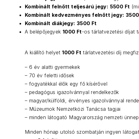
Kombinált felnőtt teljesárú jegy: 5500 Ft
(mi
Kombinált kedvezményes felnőtt jegy: 3500
Kombinált diákjegy: 3500 Ft
A belépőjegyek
1000 Ft
-os tárlatvezetési díjat 
A kiállító helyet
1000 Ft
tárlatvezetési díj megfi
– 6 év alatti gyermekek
– 70 év feletti idősek
– fogyatékkal élők egy fő kísérővel
ELŐZŐ
– pedagógus igazolvánnyal rendelkezők
– magyar/külföldi, érvényes igazolvánnyal rende
– Múzeumok Nemzetközi Tanácsa tagjai
– minden látogató Magyarország nemzeti ünnepein
Minden hónap utolsó szombatján ingyen látogatha