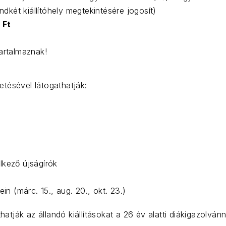
ndkét kiállítóhely megtekintésére jogosít)
 Ft
tartalmaznak!
zetésével látogathatják:
lkező újságírók
 (márc. 15., aug. 20., okt. 23.)
tják az állandó kiállításokat a 26 év alatti diákigazolvánn