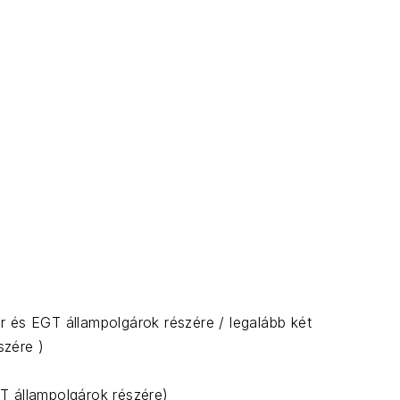
r és EGT állampolgárok részére / legalább két
szére )
T állampolgárok részére)