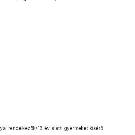
KÖ
yal rendelkezők/18 év alatti gyermeket kísérő