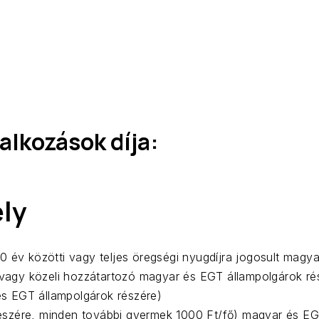
lkozások díja:
ely
 év közötti vagy teljes öregségi nyugdíjra jogosult magya
ő vagy közeli hozzátartozó magyar és EGT állampolgárok ré
s EGT állampolgárok részére)
észére, minden további gyermek 1000 Ft/fő) magyar és EG