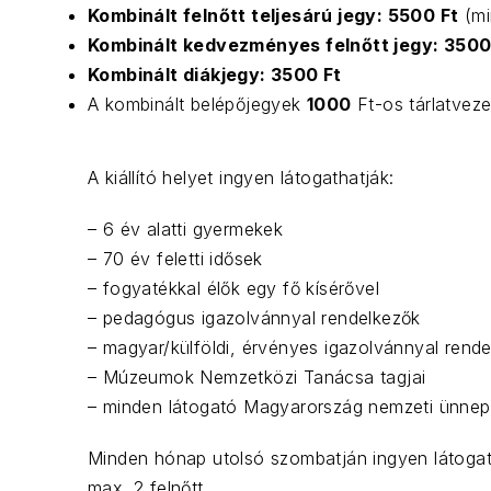
Kombinált felnőtt teljesárú jegy: 5500 Ft
(mi
Kombinált kedvezményes felnőtt jegy: 3500
Kombinált diákjegy: 3500 Ft
A kombinált belépőjegyek
1000
Ft-os tárlatvezet
A kiállító helyet ingyen látogathatják:
– 6 év alatti gyermekek
– 70 év feletti idősek
– fogyatékkal élők egy fő kísérővel
– pedagógus igazolvánnyal rendelkezők
– magyar/külföldi, érvényes igazolvánnyal rende
– Múzeumok Nemzetközi Tanácsa tagjai
– minden látogató Magyarország nemzeti ünnepein
Minden hónap utolsó szombatján ingyen látogatha
max. 2 felnőtt.