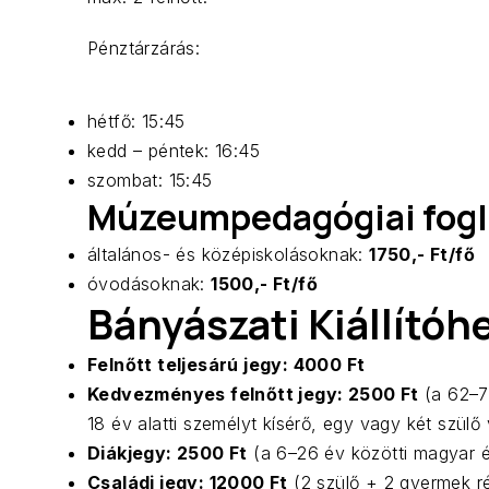
Pénztárzárás:
hétfő: 15:45
kedd – péntek: 16:45
szombat: 15:45
Múzeumpedagógiai fogla
általános- és középiskolásoknak:
1750,- Ft/fő
óvodásoknak:
1500,- Ft/fő
Bányászati Kiállítóh
Felnőtt teljesárú jegy: 4000 Ft
Kedvezményes felnőtt jegy: 2500 Ft
(a 62–70
18 év alatti személyt kísérő, egy vagy két szül
Diákjegy: 2500 Ft
(a 6–26 év közötti magyar é
Családi jegy: 12000 Ft
(2 szülő + 2 gyermek r