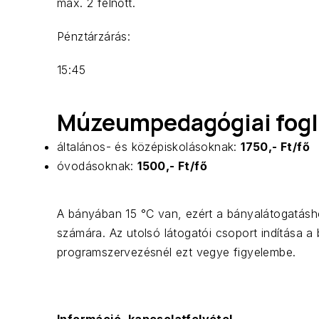
max. 2 felnőtt.
Pénztárzárás:
15:45
Múzeumpedagógiai fogla
általános- és középiskolásoknak:
1750,- Ft/fő
óvodásoknak:
1500,- Ft/fő
A bányában 15 °C van, ezért a bányalátogatáshoz
számára. Az utolsó látogatói csoport indítása a
programszervezésnél ezt vegye figyelembe.