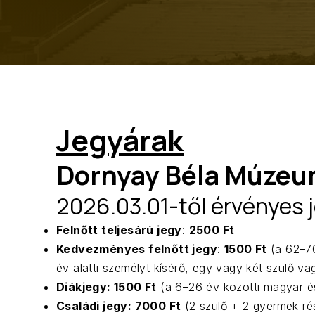
Jegyárak
Dornyay Béla Múze
2026.03.01-től érvényes 
Felnőtt teljesárú jegy
:
2500 Ft
Kedvezményes felnőtt jegy
:
1500 Ft
(a 62–70
év alatti személyt kísérő, egy vagy két szülő v
Diákjegy: 1500 Ft
(a 6–26 év közötti magyar é
Családi jegy: 7000 Ft
(2 szülő + 2 gyermek ré