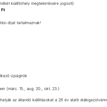
ndkét kiállítóhely megtekintésére jogosít)
 Ft
ési díjat tartalmaznak!
lkező újságírók
 (márc. 15., aug. 20., okt. 23.)
tják az állandó kiállításokat a 26 év alatti diákigazolvánn