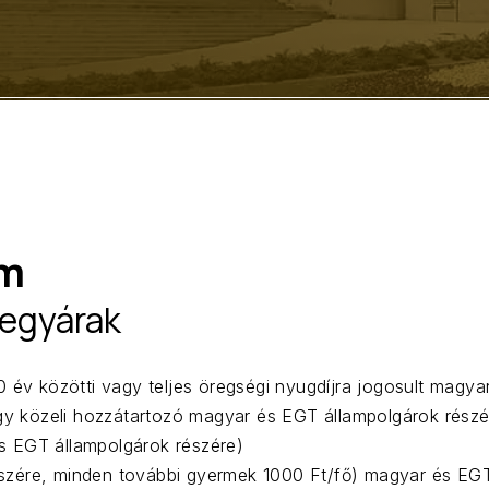
um
jegyárak
 év közötti vagy teljes öregségi nyugdíjra jogosult magyar
agy közeli hozzátartozó magyar és EGT állampolgárok részé
s EGT állampolgárok részére)
szére, minden további gyermek 1000 Ft/fő) magyar és EGT