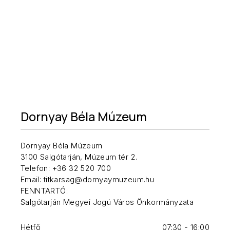
Dornyay Béla Múzeum
Dornyay Béla Múzeum
3100 Salgótarján, Múzeum tér 2.
Telefon: +36 32 520 700
Email: titkarsag@dornyaymuzeum.hu
FENNTARTÓ:
Salgótarján Megyei Jogú Város Önkormányzata
Hétfő
07:30 - 16:00