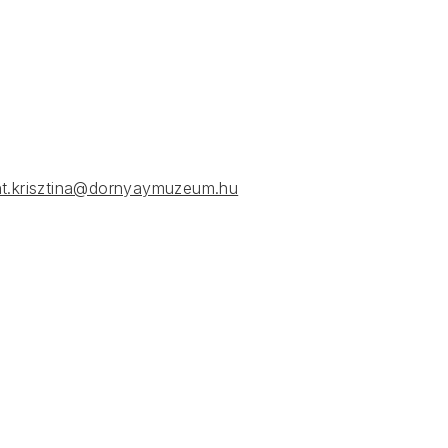
nt.krisztina@dornyaymuzeum.hu