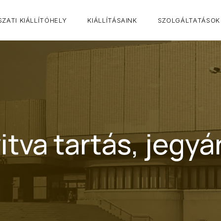
ZATI KIÁLLÍTÓHELY
KIÁLLÍTÁSAINK
SZOLGÁLTATÁSOK
itva tartás, jegyá