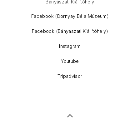
Bányászati Kiállítóhely
WordPress Theme by
FORQY
Facebook (Dornyay Béla Múzeum)
Facebook (Bányászati Kiállítóhely)
Instagram
Youtube
Tripadvisor
Back to Top