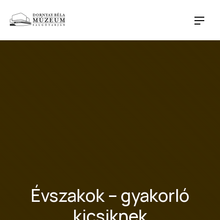
NAVI
Évszakok – gyakorló
kicsiknek