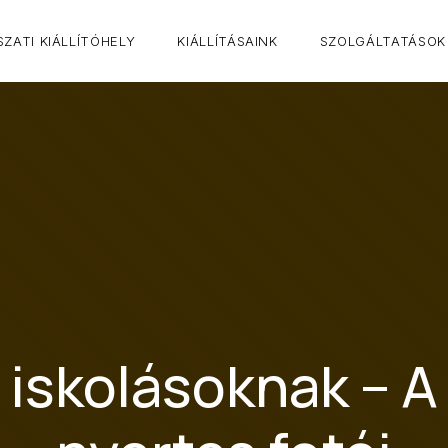
ZATI KIÁLLÍTÓHELY
KIÁLLÍTÁSAINK
SZOLGÁLTATÁSOK
 iskolásoknak – A