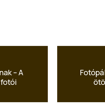
nak – A
Fotópál
fotói
ötö