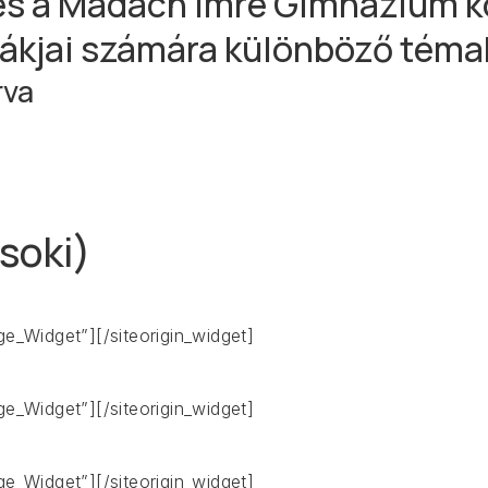
s a Madách Imre Gimnázium köz
diákjai számára különböző tém
rva
csoki)
age_Widget”]
[/siteorigin_widget]
age_Widget”]
[/siteorigin_widget]
age_Widget”]
[/siteorigin_widget]