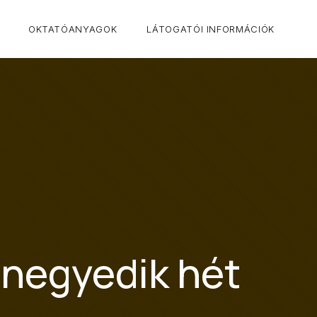
CLO
OKTATÓANYAGOK
LÁTOGATÓI INFORMÁCIÓK
 negyedik hét