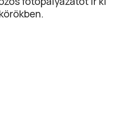
ös fotópályázatot ír ki
akörökben.