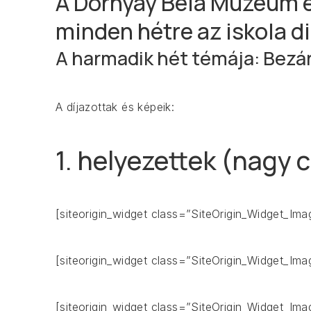
A Dornyay Béla Múzeum é
minden hétre az iskola 
A harmadik hét témája: Bezá
A díjazottak és képeik:
1. helyezettek (nagy 
[siteorigin_widget class=”SiteOrigin_Widget_Im
[siteorigin_widget class=”SiteOrigin_Widget_Im
[siteorigin_widget class=”SiteOrigin_Widget_Im