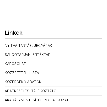
Linkek
NYITVA TARTÁS, JEGYÁRAK
SALGÓTARJÁNI ÉRTÉKTÁR
KAPCSOLAT
KÖZZÉTÉTELI LISTA
KÖZÉRDEKŰ ADATOK
ELŐZŐ
KÖ
ADATKEZELÉSI TÁJÉKOZTATÓ
AKADÁLYMENTESÍTÉSI NYILATKOZAT