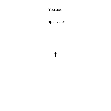
Youtube
Tripadvisor
Back to Top
Keresés
Keresés