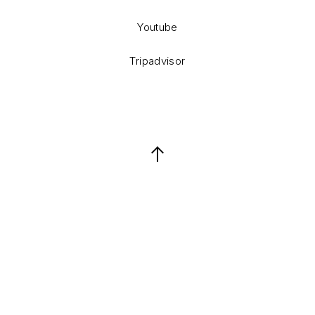
Youtube
Tripadvisor
Back to Top
Keresés
Keresés