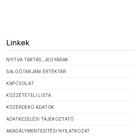
Linkek
NYITVA TARTÁS, JEGYÁRAK
SALGÓTARJÁNI ÉRTÉKTÁR
KAPCSOLAT
KÖZZÉTÉTELI LISTA
KÖZÉRDEKŰ ADATOK
ELŐZŐ
KÖ
ADATKEZELÉSI TÁJÉKOZTATÓ
AKADÁLYMENTESÍTÉSI NYILATKOZAT