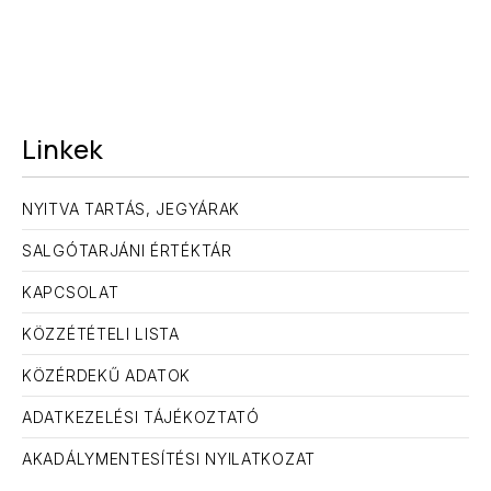
Linkek
NYITVA TARTÁS, JEGYÁRAK
SALGÓTARJÁNI ÉRTÉKTÁR
KAPCSOLAT
KÖZZÉTÉTELI LISTA
KÖZÉRDEKŰ ADATOK
ELŐZŐ
KÖ
ADATKEZELÉSI TÁJÉKOZTATÓ
AKADÁLYMENTESÍTÉSI NYILATKOZAT