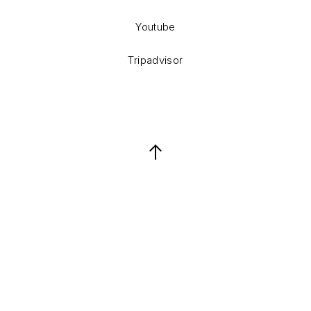
Youtube
Tripadvisor
Back to Top
Keresés
Keresés