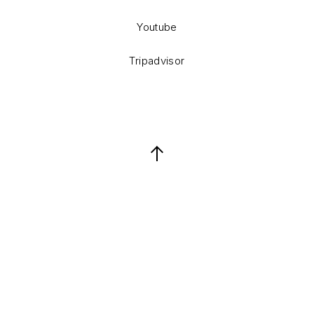
Youtube
Tripadvisor
Back to Top
Keresés
Keresés