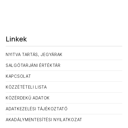
Linkek
NYITVA TARTÁS, JEGYÁRAK
SALGÓTARJÁNI ÉRTÉKTÁR
KAPCSOLAT
KÖZZÉTÉTELI LISTA
KÖZÉRDEKŰ ADATOK
ELŐZŐ
KÖ
ADATKEZELÉSI TÁJÉKOZTATÓ
AKADÁLYMENTESÍTÉSI NYILATKOZAT