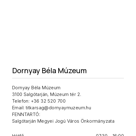
Dornyay Béla Múzeum
Dornyay Béla Múzeum
3100 Salgótarján, Múzeum tér 2.
Telefon: +36 32 520 700
Email: titkarsag@dornyaymuzeum.hu
FENNTARTÓ:
Salgótarján Megyei Jogú Város Önkormányzata
Hétfő
07:30 - 16:00