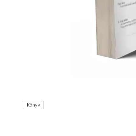
ELŐZŐ
Könyv