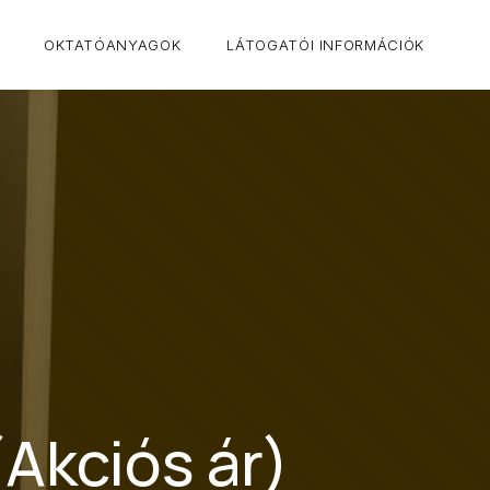
CLO
OKTATÓANYAGOK
LÁTOGATÓI INFORMÁCIÓK
Akciós ár)