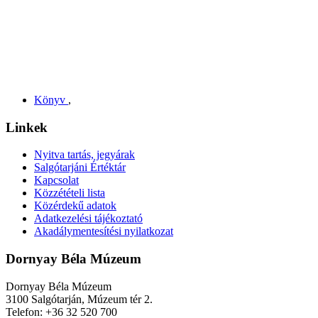
Könyv
,
Linkek
Nyitva tartás, jegyárak
Salgótarjáni Értéktár
Kapcsolat
Közzétételi lista
Közérdekű adatok
Adatkezelési tájékoztató
Akadálymentesítési nyilatkozat
Dornyay Béla Múzeum
Dornyay Béla Múzeum
3100 Salgótarján, Múzeum tér 2.
Telefon: +36 32 520 700