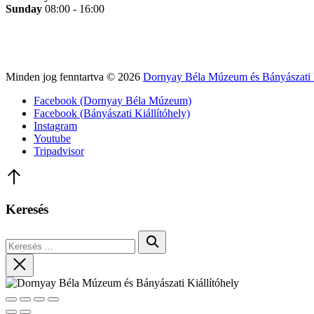
Sunday
08:00 - 16:00
Minden jog fenntartva © 2026
Dornyay Béla Múzeum és Bányászati K
WordPress
Facebook (Dornyay Béla Múzeum)
Theme
Facebook (Bányászati Kiállítóhely)
by
Instagram
FORQY
Youtube
Tripadvisor
Back
to
Top
Keresés
Keresés
Keresés
Close
Close
Share
Toggle
Zoom