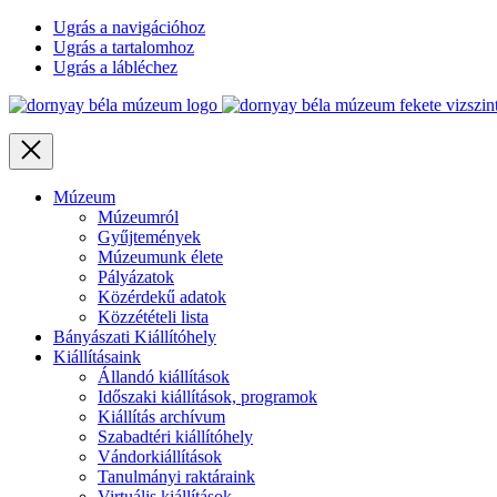
Ugrás a navigációhoz
Ugrás a tartalomhoz
Ugrás a lábléchez
Close
Múzeum
Múzeumról
Gyűjtemények
Múzeumunk élete
Pályázatok
Közérdekű adatok
Közzétételi lista
Bányászati Kiállítóhely
Kiállításaink
Állandó kiállítások
Időszaki kiállítások, programok
Kiállítás archívum
Szabadtéri kiállítóhely
Vándorkiállítások
Tanulmányi raktáraink
Virtuális kiállítások