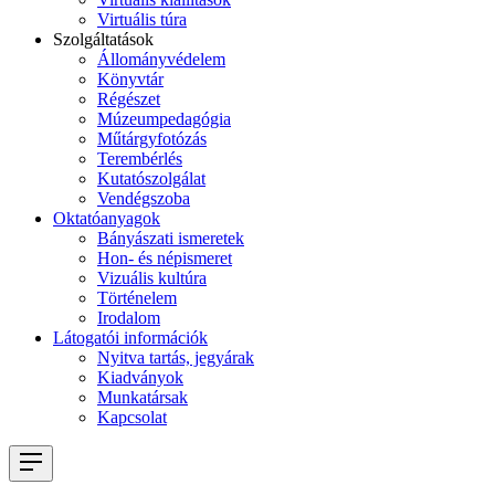
Virtuális túra
Szolgáltatások
Állományvédelem
Könyvtár
Régészet
Múzeumpedagógia
Műtárgyfotózás
Terembérlés
Kutatószolgálat
Vendégszoba
Oktatóanyagok
Bányászati ismeretek
Hon- és népismeret
Vizuális kultúra
Történelem
Irodalom
Látogatói információk
Nyitva tartás, jegyárak
Kiadványok
Munkatársak
Kapcsolat
Navigation