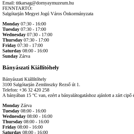
Email: titkarsag@dornyaymuzeum.hu
FENNTARTÓ:
Salgótarján Megyei Jogú Város Önkormányzata
Monday
07:30 - 16:00
Tuesday
07:30 - 17:00
Wednesday
07:30 - 17:00
Thursday
07:30 - 17:00
Friday
07:30 - 17:00
Saturday
08:00 - 16:00
Sunday
Zárva
Bányászati Kiállítóhely
Bányászati Kiállítóhely
3100 Salgótarján Zemlinszky Rezső út 1.
Telefon: +36 32 420 258
A bányában 15 °C van, ezért a bányalátogatáshoz ajánlott a zárt cipő
Monday
Zárva
Tuesday
08:00 - 16:00
Wednesday
08:00 - 16:00
Thursday
08:00 - 16:00
Friday
08:00 - 16:00
Saturday
08:00 - 16:00