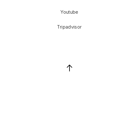
Youtube
Tripadvisor
Back to Top
Keresés
Keresés