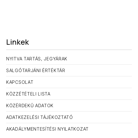
Linkek
NYITVA TARTÁS, JEGYÁRAK
SALGÓTARJÁNI ÉRTÉKTÁR
KAPCSOLAT
KÖZZÉTÉTELI LISTA
KÖZÉRDEKŰ ADATOK
ELŐZŐ
KÖ
ADATKEZELÉSI TÁJÉKOZTATÓ
AKADÁLYMENTESÍTÉSI NYILATKOZAT