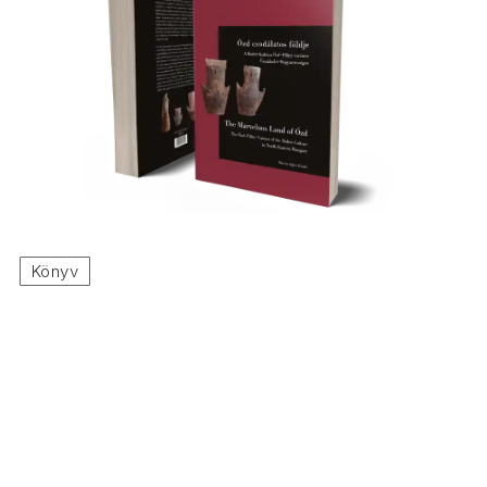
Könyv