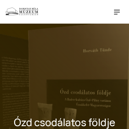
CLO
NAVI
Ózd csodálatos földje