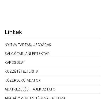
Linkek
NYITVA TARTÁS, JEGYÁRAK
SALGÓTARJÁNI ÉRTÉKTÁR
KAPCSOLAT
KÖZZÉTÉTELI LISTA
KÖZÉRDEKŰ ADATOK
ELŐZŐ
KÖ
ADATKEZELÉSI TÁJÉKOZTATÓ
AKADÁLYMENTESÍTÉSI NYILATKOZAT