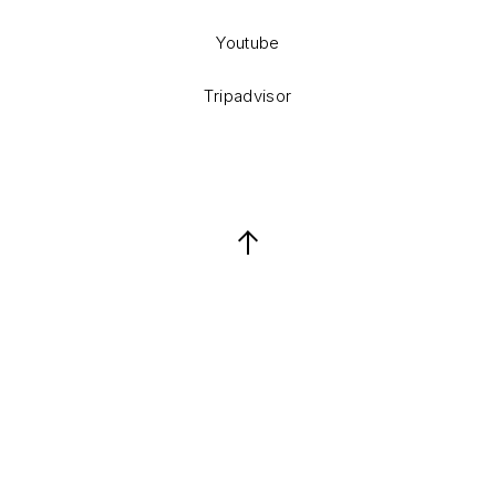
Youtube
Tripadvisor
Back to Top
Keresés
Keresés