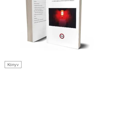
Könyv