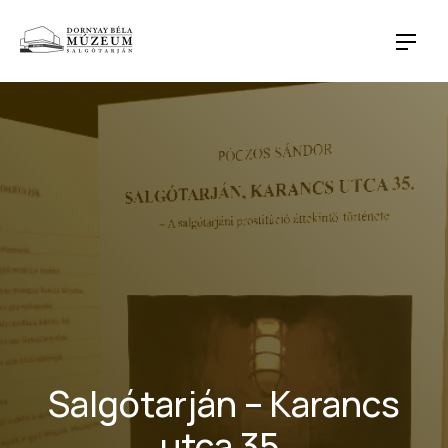
CLO
NAVI
Salgótarján – Karancs
utca 35.