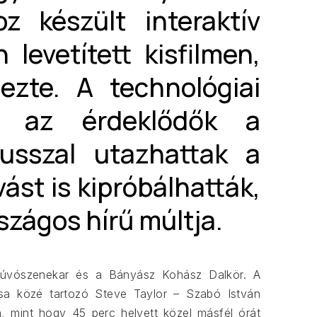
z készült interaktív
 levetített kisfilmen,
ezte. A technológiai
ék az érdeklődők a
usszal utazhattak a
ást is kipróbálhatták,
szágos hírű múltja.
Fúvószenekar és a Bányász Kohász Dalkör. A
posa közé tartozó Steve Taylor – Szabó István
n, mint hogy 45 perc helyett közel másfél órát