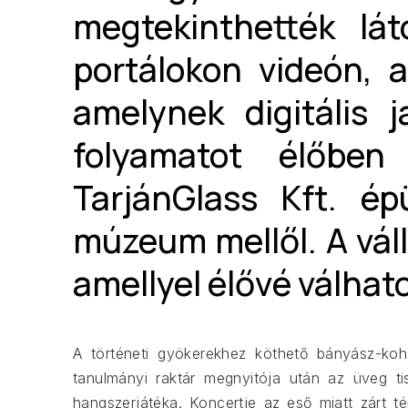
megtekinthették lát
portálokon videón, a 
amelynek digitális 
folyamatot élőben
TarjánGlass Kft. é
múzeum mellől. A váll
amellyel élővé válhato
A történeti gyökerekhez köthető bányász-k
tanulmányi raktár megnyitója után az üveg ti
hangszerjátéka. Koncertje az eső miatt zárt t