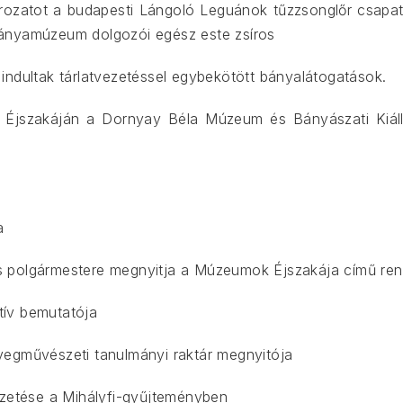
rozatot a budapesti Lángoló Leguánok tűzzsonglőr csapat
Bányamúzeum dolgozói egész este zsíros
indultak tárlatvezetéssel egybekötött bányalátogatások.
Éjszakáján a Dornyay Béla Múzeum és Bányászati Kiállít
a
s polgármestere megnyitja a Múzeumok Éjszakája című re
ktív bemutatója
vegművészeti tanulmányi raktár megnyitója
ezetése a Mihályfi-gyűjteményben