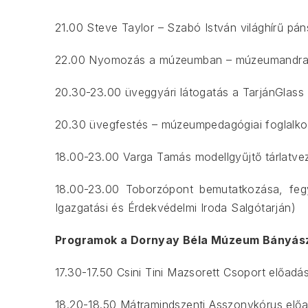
21.00 Steve Taylor – Szabó István világhírű pá
22.00 Nyomozás a múzeumban – múzeumandrag
20.30-23.00 üveggyári látogatás a TarjánGlass 
20.30 üvegfestés – múzeumpedagógiai foglalk
18.00-23.00 Varga Tamás modellgyűjtő tárlatveze
18.00-23.00 Toborzópont bemutatkozása, feg
Igazgatási és Érdekvédelmi Iroda Salgótarján)
Programok a Dornyay Béla Múzeum Bányásza
17.30-17.50 Csini Tini Mazsorett Csoport előadá
18.20-18.50 Mátramindszenti Asszonykórus elő