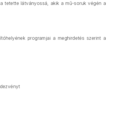
a tetette látványossá, akik a mű-soruk végén a
KÖ
óhelyének programjai a meghirdetés szerint a
ndezvényt