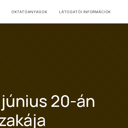
CLO
OKTATÓANYAGOK
LÁTOGATÓI INFORMÁCIÓK
június 20-án
zakája