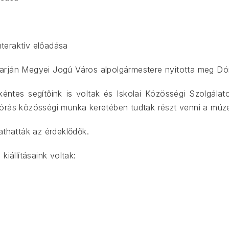
teraktív előadása
arján Megyei Jogú Város alpolgármestere nyitotta meg Dór
tes segítőink is voltak és Iskolai Közösségi Szolgálato
 órás közösségi munka keretében tudtak részt venni a mú
athatták az érdeklődők.
iállításaink voltak: