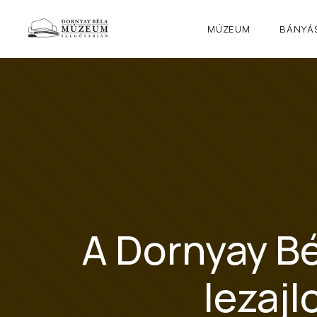
MÚZEUM
BÁNYÁS
A Dornyay B
lezaj