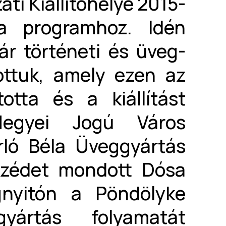
ti Kiállítóhelye 2015-
a programhoz. Idén
r történeti és üveg-
ottuk, amely ezen az
otta és a kiállítást
Megyei Jogú Város
ló Béla Üveggyártás
szédet mondott Dósa
nyitón a Pöndölyke
yártás folyamatát