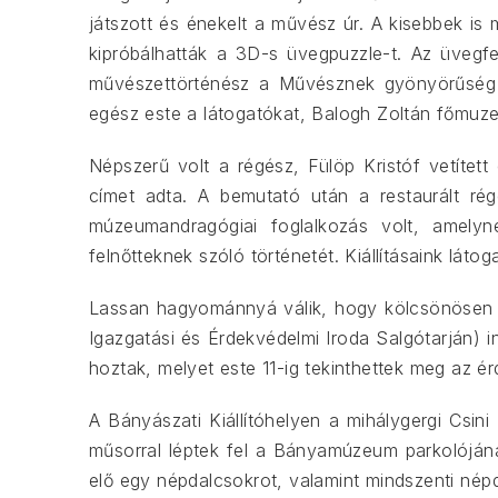
játszott és énekelt a művész úr. A kisebbek is
kipróbálhatták a 3D-s üvegpuzzle-t. Az üvegfes
művészettörténész a Művésznek gyönyörűség a 
egész este a látogatókat, Balogh Zoltán főmuz
Népszerű volt a régész, Fülöp Kristóf vetíte
címet adta. A bemutató után a restaurált régé
múzeumandragógiai foglalkozás volt, amelyn
felnőtteknek szóló történetét. Kiállításaink lát
Lassan hagyománnyá válik, hogy kölcsönösen s
Igazgatási és Érdekvédelmi Iroda Salgótarján)
hoztak, melyet este 11-ig tekinthettek meg az ér
A Bányászati Kiállítóhelyen a mihálygergi Csin
műsorral léptek fel a Bányamúzeum parkolójána
elő egy népdalcsokrot, valamint mindszenti népd