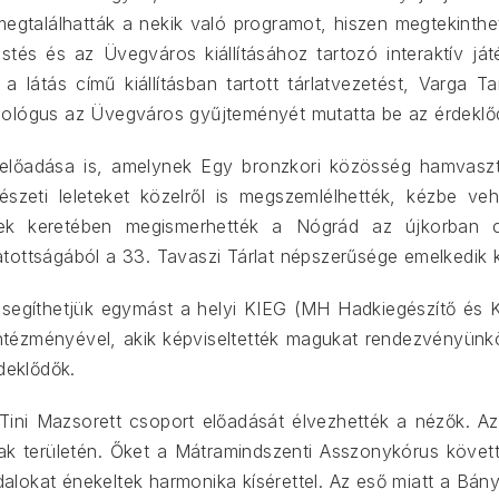
 megtalálhatták a nekik való programot, hiszen megtekint
tés és az Üvegváros kiállításához tartozó interaktív ját
látás című kiállításban tartott tárlatvezetést, Varga
eológus az Üvegváros gyűjteményét mutatta be az érdeklő
tt előadása is, amelynek Egy bronzkori közösség hamvasz
szeti leleteket közelről is megszemlélhették, kézbe ve
ek keretében megismerhették a Nógrád az újkorban c.
ogatottságából a 33. Tavaszi Tárlat népszerűsége emelkedik k
egíthetjük egymást a helyi KIEG (MH Hadkiegészítő és K
 intézményével, akik képviseltették magukat rendezvényün
deklődők.
i Tini Mazsorett csoport előadását élvezhették a nézők. A
k területén. Őket a Mátramindszenti Asszonykórus követte
alokat énekeltek harmonika kísérettel. Az eső miatt a Bányá