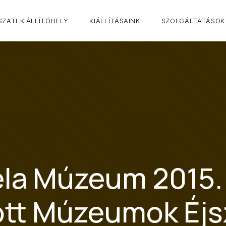
ZATI KIÁLLÍTÓHELY
KIÁLLÍTÁSAINK
SZOLGÁLTATÁSOK
éla Múzeum 2015. 
lott Múzeumok Éjs