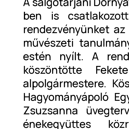
A salgótarjáni Dornya
ben is csatlakozo
rendezvényünket az 
művészeti tanulmány
estén nyílt. A rend
köszöntötte Feke
alpolgármestere. K
Hagyományápoló Egy
Zsuzsanna üvegter
énekegyüttes köz