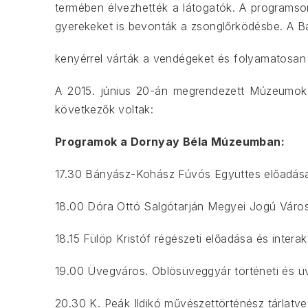
ELŐZŐ
termében élvezhették a látogatók. A programso
gyerekeket is bevonták a zsonglőrködésbe. A 
kenyérrel várták a vendégeket és folyamatosan 
A 2015. június 20-án megrendezett Múzeumok 
következők voltak:
Programok a Dornyay Béla Múzeumban:
17.30 Bányász-Kohász Fúvós Együttes előadás
18.00 Dóra Ottó Salgótarján Megyei Jogú Váro
18.15 Fülöp Kristóf régészeti előadása és intera
19.00 Üvegváros. Öblösüveggyár történeti és ü
20.30 K. Peák Ildikó művészettörténész tárlatv