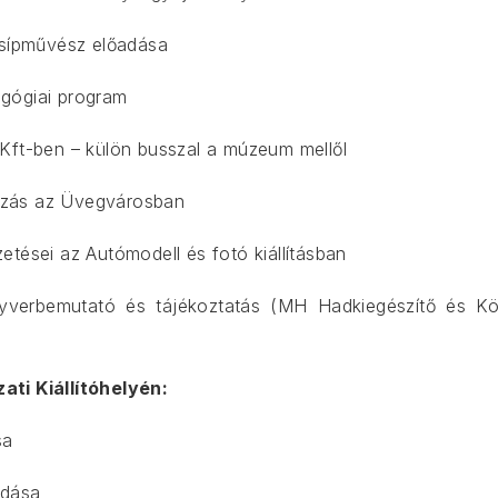
nsípművész előadása
ógiai program
Kft-ben – külön busszal a múzeum mellől
ozás az Üvegvárosban
tései az Autómodell és fotó kiállításban
yverbemutató és tájékoztatás (MH Hadkiegészítő és Köz
ti Kiállítóhelyén:
sa
adása