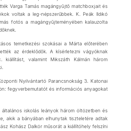
hették Varga Tamás magángyűjtő matchboxjait és
ékok voltak a leg-népszerűbbek. K. Peák Ildikó
 Tamás fotós a magángyűjteményében kalauzolta
dőknek.
tásos temetkezési szokásai a Márta előterében
hették az érdeklődők. A kísérletezni vágyóknak
 kiállítást, valamint Mikszáth Kálmán három
i.
özponti Nyilvántartó Parancsnokság 3. Katonai
kön: fegyverbemutatót és információs anyagokat
z általános iskolás leányok három öltözetben és
, akik a bányában elhunytak tiszteletére adtak
sz Kohász Dalkör műsorát a kiállítóhely felszíni