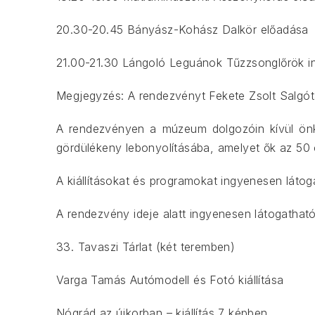
20.30-20.45 Bányász-Kohász Dalkör előadása
21.00-21.30 Lángoló Leguánok Tűzzsonglőrök in
Megjegyzés: A rendezvényt Fekete Zsolt Salgót
A rendezvényen a múzeum dolgozóin kívül önkén
gördülékeny lebonyolításába, amelyet ők az 50
A kiállításokat és programokat ingyenesen látog
A rendezvény ideje alatt ingyenesen látogatható k
33. Tavaszi Tárlat (két teremben)
Varga Tamás Autómodell és Fotó kiállítása
Nógrád az újkorban – kiállítás 7 képben