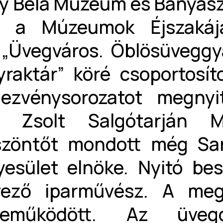
y Béla Múzeum és Bányásza
tt a Múzeumok Éjszakáj
„Üvegváros. Öblösüveggyá
raktár” köré csoportosít
ezvénysorozatot megnyit
te Zsolt Salgótarján 
öszöntőt mondott még Sar
esület elnöke. Nyitó be
vező iparművész. A meg
reműködött. Az üvegg