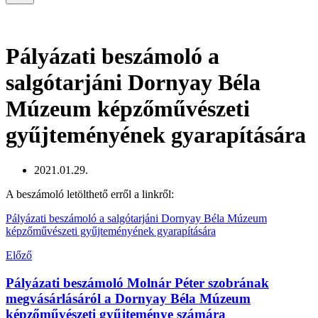
Navigation
Pályázati beszámoló a
salgótarjáni Dornyay Béla
Múzeum képzőművészeti
gyűjteményének gyarapítására
2021.01.29.
A beszámoló letölthető erről a linkről:
Pályázati beszámoló a salgótarjáni Dornyay Béla Múzeum
képzőművészeti gyűjteményének gyarapítására
Előző
Pályázati beszámoló Molnár Péter szobrának
megvásárlásáról a Dornyay Béla Múzeum
képzőművészeti gyűjteménye számára