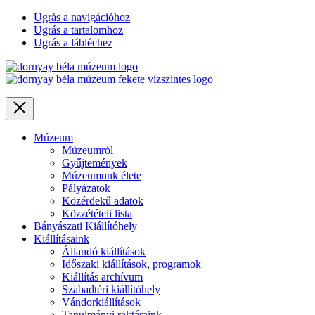
Ugrás a navigációhoz
Ugrás a tartalomhoz
Ugrás a lábléchez
Close
Múzeum
Múzeumról
Gyűjtemények
Múzeumunk élete
Pályázatok
Közérdekű adatok
Közzétételi lista
Bányászati Kiállítóhely
Kiállításaink
Állandó kiállítások
Időszaki kiállítások, programok
Kiállítás archívum
Szabadtéri kiállítóhely
Vándorkiállítások
Tanulmányi raktáraink