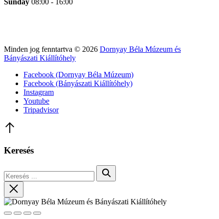
Sunday
08:00 - 16:00
Minden jog fenntartva © 2026
Dornyay Béla Múzeum és
Bányászati Kiállítóhely
WordPress
Facebook (Dornyay Béla Múzeum)
Theme
Facebook (Bányászati Kiállítóhely)
by
Instagram
FORQY
Youtube
Tripadvisor
Back
to
Top
Keresés
Keresés
Keresés
Close
Close
Share
Toggle
Zoom