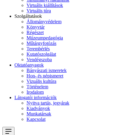
Virtuális kiállítások
Virtuális túra
Szolgáltatások
Állományvédelem
Könyvtár
Régészet
Múzeumpedagógia
Műtárgyfotózás
Terembérlés
Kutatószolgálat
Vendégszoba
Oktatóanyagok
Bányászati ismeretek
Hon- és népismeret
Vizuális kultúra
Történelem
Irodalom
Látogatói információk
Nyitva tartás, jegyárak
Kiadványok
Munkatársak
Kapcsolat