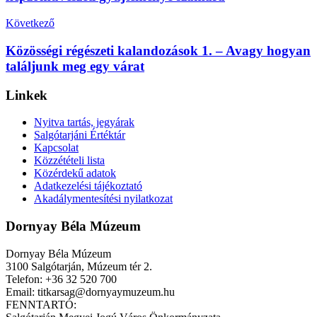
Következő
Közösségi régészeti kalandozások 1. – Avagy hogyan
találjunk meg egy várat
Linkek
Nyitva tartás, jegyárak
Salgótarjáni Értéktár
Kapcsolat
Közzétételi lista
Közérdekű adatok
Adatkezelési tájékoztató
Akadálymentesítési nyilatkozat
Dornyay Béla Múzeum
Dornyay Béla Múzeum
3100 Salgótarján, Múzeum tér 2.
Telefon: +36 32 520 700
Email: titkarsag@dornyaymuzeum.hu
FENNTARTÓ: