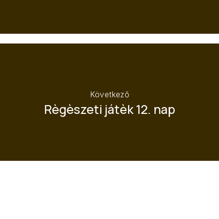
ELŐZŐ
KÖ
Következő
Règèszeti játèk 12. nap