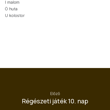
I malom
Ö huta
U kolostor
Előző
Régészeti játék 10. nap