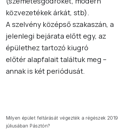
(szemetesgödröket, modern
közvezetékek árkát, stb).
A
szelvény középső szakaszán, a
jelenlegi bejárata előtt egy, az
épülethez tartozó kiugró
előtér
alapfalait találtuk meg –
annak is két periódusát.
Milyen épület feltárását végezték a régészek 2019
júliusában Pásztón?