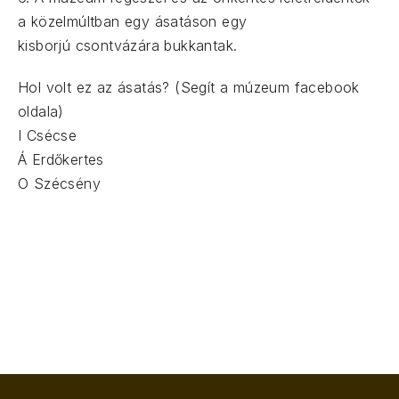
a közelmúltban egy ásatáson egy
kisborjú
csontvázára bukkantak.
Hol volt ez az ásatás? (Segít a múzeum facebook
oldala)
I Csécse
Á Erdőkertes
O Szécsény