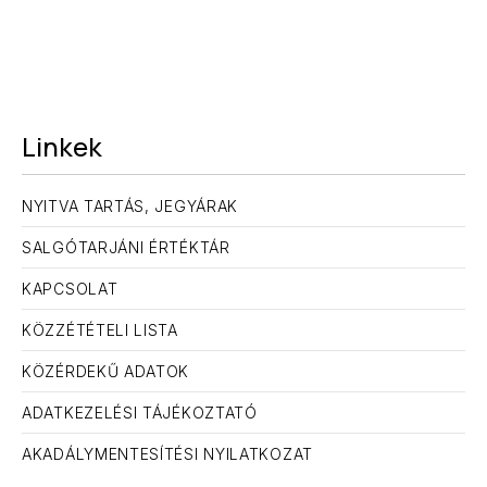
Linkek
ELŐZŐ
KÖ
NYITVA TARTÁS, JEGYÁRAK
SALGÓTARJÁNI ÉRTÉKTÁR
KAPCSOLAT
KÖZZÉTÉTELI LISTA
KÖZÉRDEKŰ ADATOK
ADATKEZELÉSI TÁJÉKOZTATÓ
AKADÁLYMENTESÍTÉSI NYILATKOZAT