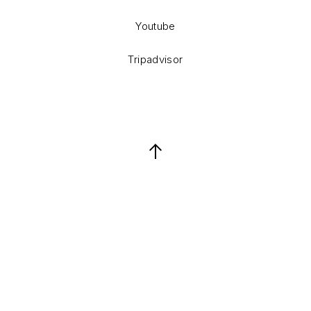
Youtube
Tripadvisor
Back to Top
Keresés
Keresés