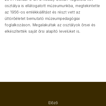
osztálya is ellátogatott múzeumunkba, megtekintette
az 1956-os emlékkiállítást és részt vett az
úttörőéletet bemutató múzeumpedagógiai
foglalkozáson. Megalakultak az osztályok őrsei és
elkészítették saját őrsi alapító levelüket is.
Előző