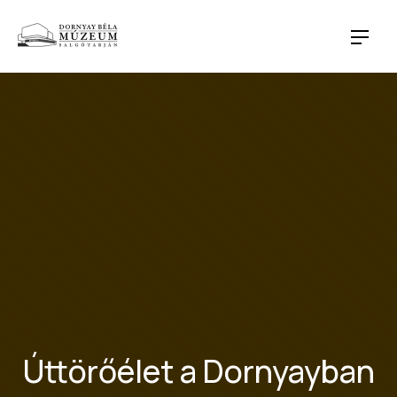
CLO
NAVI
Úttörőélet a Dornyayban