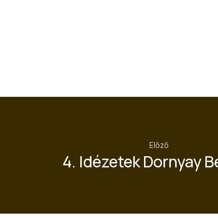
ELŐZŐ
Előző
4. Idézetek Dornyay B