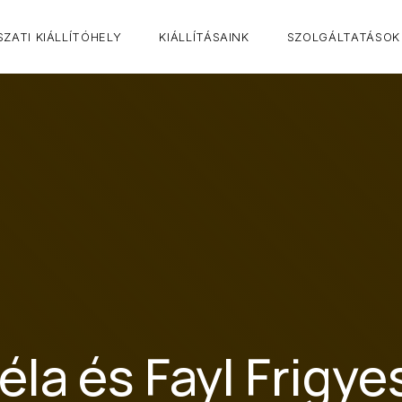
ZATI KIÁLLÍTÓHELY
KIÁLLÍTÁSAINK
SZOLGÁLTATÁSOK
éla és Fayl Frigye