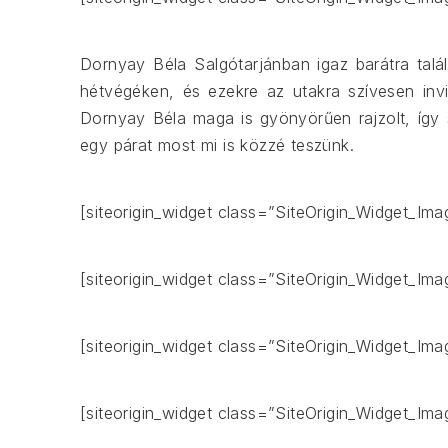
Dornyay Béla Salgótarjánban igaz barátra talál
hétvégéken, és ezekre az utakra szívesen invit
Dornyay Béla maga is gyönyörűen rajzolt, így s
egy párat most mi is közzé teszünk.
[siteorigin_widget class=”SiteOrigin_Widget_Im
[siteorigin_widget class=”SiteOrigin_Widget_Im
[siteorigin_widget class=”SiteOrigin_Widget_Im
[siteorigin_widget class=”SiteOrigin_Widget_Im