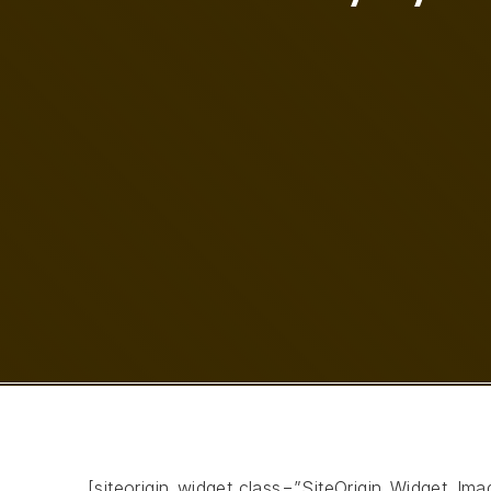
[siteorigin_widget class=”SiteOrigin_Widget_Im