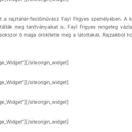
t a rajztanár-festőművész Fayl Frigyes személyében. A ké
álták meg tanítványaikat is. Fayl Frigyes rengeteg vázlat
okszor ő maga örökítette meg a látottakat. Rajzaikból ho
age_Widget”]
[/siteorigin_widget]
age_Widget”]
[/siteorigin_widget]
age_Widget”]
[/siteorigin_widget]
age_Widget”]
[/siteorigin_widget]