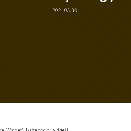
2021.03.30.
age_Widget”]
[/siteorigin_widget]