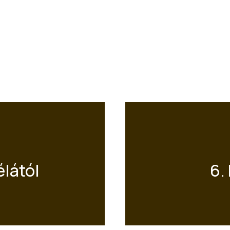
élától
6.