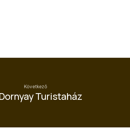
KÖ
Következő
 Dornyay Turistaház