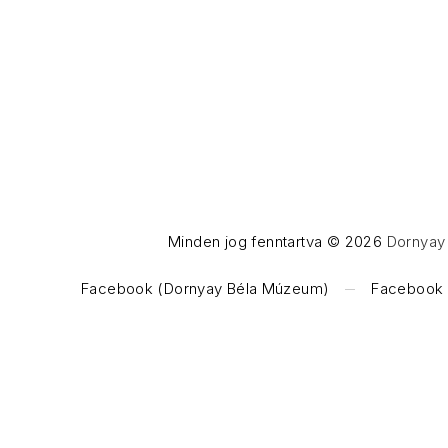
Minden jog fenntartva © 2026
Dornyay 
WordPress Theme by
FORQY
Facebook (Dornyay Béla Múzeum)
Facebook (