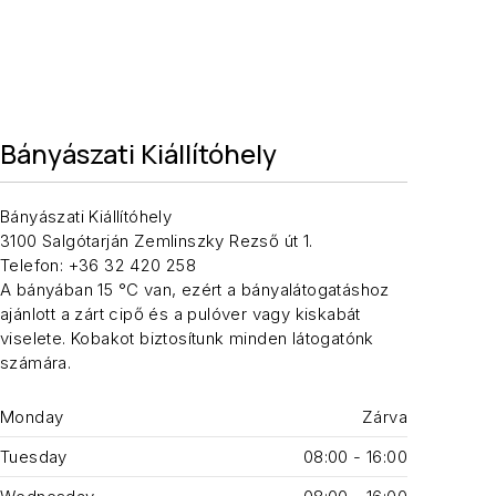
KÖ
Bányászati Kiállítóhely
Bányászati Kiállítóhely
3100 Salgótarján Zemlinszky Rezső út 1.
Telefon: +36 32 420 258
A bányában 15 °C van, ezért a bányalátogatáshoz
ajánlott a zárt cipő és a pulóver vagy kiskabát
viselete. Kobakot biztosítunk minden látogatónk
számára.
Monday
Zárva
Tuesday
08:00 - 16:00