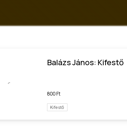
Balázs János: Kifestő
János: Kifestő
mi kiadványok
800 Ft
Kifestő