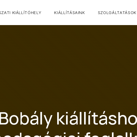
ZATI KIÁLLÍTÓHELY
KIÁLLÍTÁSAINK
SZOLGÁLTATÁSOK
Bobály kiállításh