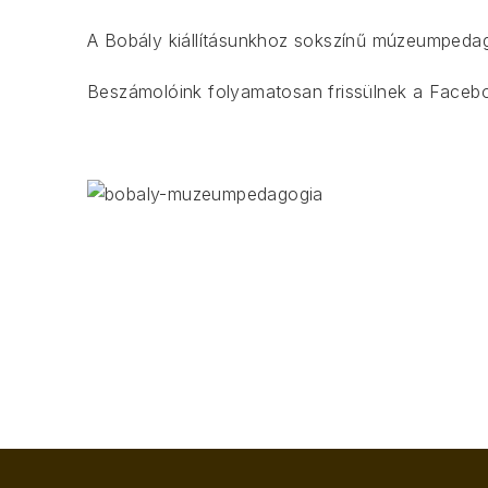
A Bobály kiállításunkhoz sokszínű múzeumpedagó
Beszámolóink folyamatosan frissülnek a
Faceb
ELŐZŐ