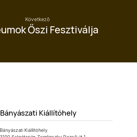
Következő
umok Őszi Fesztiválja
Bányászati Kiállítóhely
Bányászati Kiállítóhely
3100 Salgótarján Zemlinszky Rezső út 1.