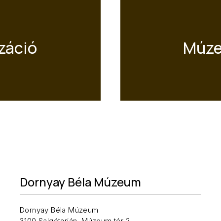
záció
Múze
Dornyay Béla Múzeum
Dornyay Béla Múzeum
3100 Salgótarján, Múzeum tér 2.