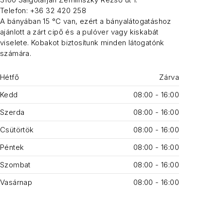
Telefon: +36 32 420 258
A bányában 15 °C van, ezért a bányalátogatáshoz
ajánlott a zárt cipő és a pulóver vagy kiskabát
viselete. Kobakot biztosítunk minden látogatónk
számára.
Hétfő
Zárva
Kedd
08:00 - 16:00
Szerda
08:00 - 16:00
Csütörtök
08:00 - 16:00
Péntek
08:00 - 16:00
Szombat
08:00 - 16:00
Vasárnap
08:00 - 16:00