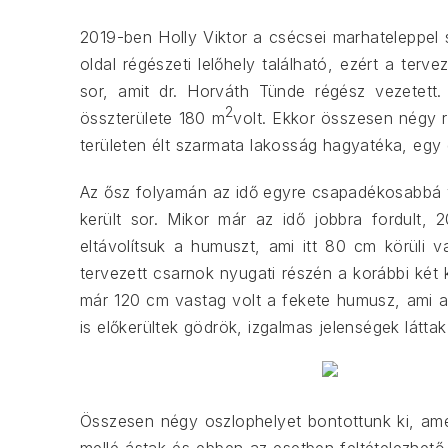
2019-ben Holly Viktor a csécsei marhateleppel 
oldal régészeti lelőhely található, ezért a ter
sor, amit dr. Horváth Tünde régész vezetett.
2
összterülete 180 m
volt. Ekkor összesen négy r
területen élt szarmata lakosság hagyatéka, egy
Az ősz folyamán az idő egyre csapadékosabbá vál
került sor. Mikor már az idő jobbra fordult, 
eltávolítsuk a humuszt, ami itt 80 cm körüli 
tervezett csarnok nyugati részén a korábbi két 
már 120 cm vastag volt a fekete humusz, ami al
is előkerültek gödrök, izgalmas jelenségek láttak
Összesen négy oszlophelyet bontottunk ki, ame