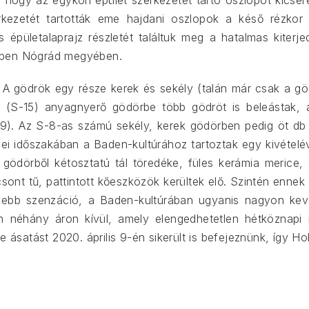
 hogy az egykori épület szerkezetét tartó oszlopot kicseré
rkezetét tartották eme hajdani oszlopok a késő rézkor
s épületalaprajz részletét találtuk meg a hatalmas kite
 éppen Nógrád megyében.
k. A gödrök egy része kerek és sekély (talán már csak a 
ú (S-15) anyagnyerő gödörbe több gödröt is beleástak, 
, 19). Az S-8-as számú sekély, kerek gödörben pedig öt d
sei időszakában a Baden-kultúrához tartoztak egy kivételé
ödörből kétosztatú tál töredéke, füles kerámia merice, 
sont tű, pattintott kőeszközök kerültek elő. Szintén ennek
isebb szenzáció, a Baden-kultúrában ugyanis nagyon kevés
ésen néhány áron kívül, amely elengedhetetlen hétközn
e ásatást 2020. április 9-én sikerült is befejeznünk, így Ho