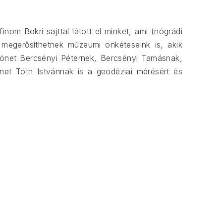
om Bokri sajttal látott el minket, ami (nógrádi
 megerősíthetnek múzeumi önkéteseink is, akik
zönet Bercsényi Péternek, Bercsényi Tamásnak,
et Tóth Istvánnak is a geodéziai mérésért és