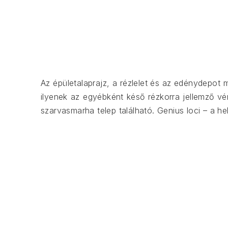
ELŐZŐ
Az épületalaprajz, a rézlelet és az edénydepot 
ilyenek az egyébként késő rézkorra jellemző vé
szarvasmarha telep található. Genius loci – a h