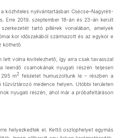
 a közhiteles nyilvántartásban Csécse–Nagyréti-
ges. Erre 2019. szeptember 18-án és 23-án került
szerkezetét tartó pillérek vonalában, amelyek
római kor időszakából származott és az egykor e
z köthető
ett volna kivitelezhető, így arra csak tavasszal
y a leendő csarnokának nyugati részén teljesen
2
n 295 m
felületet humuszoltunk le – részben a
lő tűzvíztározó medence helyen. Utóbbi területen
rnok nyugati részén, ahol már a próbafeltáráson
rre helyezkedtek el. Kettő oszlophelyet egymás