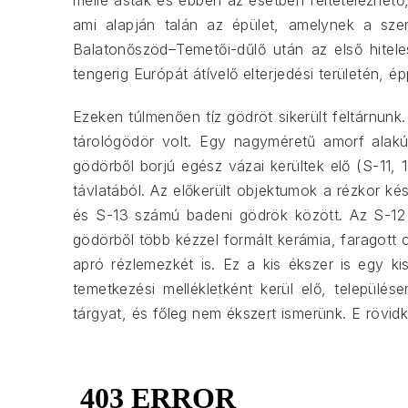
mellé ástak és ebben az esetben feltételezhető,
ami alapján talán az épület, amelynek a sze
Balatonőszöd–Temetői-dűlő után az első hitele
tengerig Európát átívelő elterjedési területén,
Ezeken túlmenően tíz gödröt sikerült feltárnun
tárológödör volt. Egy nagyméretű amorf alak
gödörből borjú egész vázai kerültek elő (S-11
távlatából. Az előkerült objektumok a rézkor ké
és S-13 számú badeni gödrök között. Az S-12 g
gödörből több kézzel formált kerámia, faragott c
apró rézlemezkét is. Ez a kis ékszer is egy k
temetkezési mellékletként kerül elő, települ
tárgyat, és főleg nem ékszert ismerünk. E rövidk