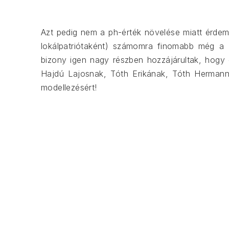
Azt pedig nem a ph-érték növelése miatt érdeme
lokálpatriótaként) számomra finomabb még a P
bizony igen nagy részben hozzájárultak, hogy
Hajdú Lajosnak, Tóth Erikának, Tóth Hermann
modellezésért!