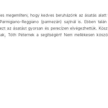
s megemlíteni, hogy kedves beruházónk az ásatás alatt fin
armigiano-Reggiano (parmezán) sajtnál is. Ebben talán
 ezt az ásatást gyorsan és perecízen elvégezhettük. Kös
ak, Tóth Péternek a segítségért! Nem mellékesen köszön