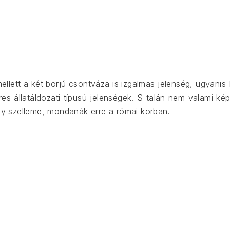
mellett a két borjú csontváza is izgalmas jelenség, ugyanis
res állatáldozati típusú jelenségek. S talán nem valami ké
ely szelleme, mondanák erre a római korban.