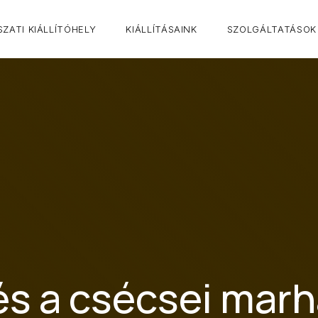
ZATI KIÁLLÍTÓHELY
KIÁLLÍTÁSAINK
SZOLGÁLTATÁSOK
 és a csécsei mar