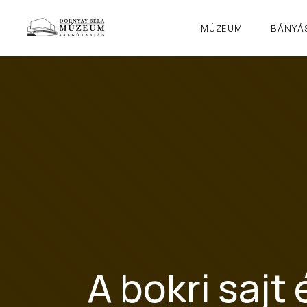
MÚZEUM
BÁNYÁS
A bokri sajt