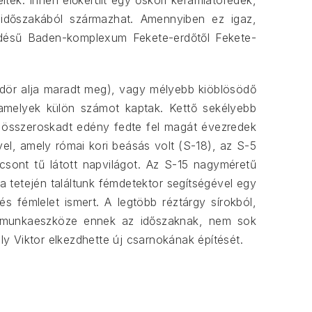
lték. Innen előkerült egy őskori kerámiatöredék,
 időszakából származhat. Amennyiben ez igaz,
rjedésű Baden-komplexum Fekete-erdőtől Fekete-
gödör alja maradt meg), vagy mélyebb kiöblösödő
amelyek külön számot kaptak. Kettő sekélyebb
b összeroskadt edény fedte fel magát évezredek
vel, amely római kori beásás volt (S-18), az S-5
csont tű látott napvilágot. Az S-15 nagyméretű
 a tetején találtunk fémdetektor segítségével egy
 fémlelet ismert. A legtöbb réztárgy sírokból,
api munkaeszköze ennek az időszaknak, nem sok
lly Viktor elkezdhette új csarnokának építését.