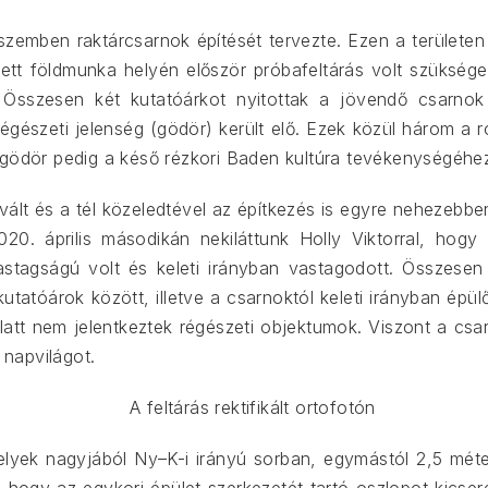
szemben raktárcsarnok építését tervezte. Ezen a területen
vezett földmunka helyén először próbafeltárás volt szüksé
 Összesen két kutatóárkot nyitottak a jövendő csarnok 
égészeti jelenség (gödör) került elő. Ezek közül három a 
 gödör pedig a késő rézkori Baden kultúra tevékenységéhe
t és a tél közeledtével az építkezés is egyre nehezebben l
2020. április másodikán nekiláttunk Holly Viktorral, hog
vastagságú volt és keleti irányban vastagodott. Összese
kutatóárok között, illetve a csarnoktól keleti irányban épü
att nem jelentkeztek régészeti objektumok. Viszont a csa
 napvilágot.
lyek nagyjából Ny–K-i irányú sorban, egymástól 2,5 méte