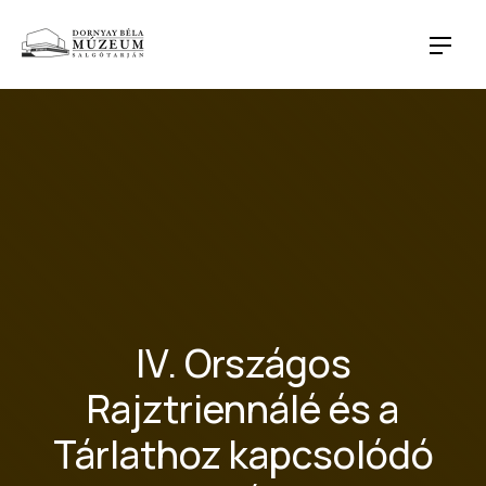
CLO
NAVI
IV. Országos
Rajztriennálé és a
Tárlathoz kapcsolódó