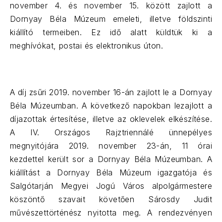
november 4. és november 15. között zajlott a
Dornyay Béla Múzeum emeleti, illetve földszinti
kiállító termeiben. Ez idő alatt küldtük ki a
meghívókat, postai és elektronikus úton.
A díj zsűri 2019. november 16-án zajlott le a Dornyay
Béla Múzeumban. A következő napokban lezajlott a
díjazottak értesítése, illetve az oklevelek elkészítése.
A IV. Országos Rajztriennálé ünnepélyes
megnyitójára 2019. november 23-án, 11 órai
kezdettel került sor a Dornyay Béla Múzeumban. A
kiállítást a Dornyay Béla Múzeum igazgatója és
Salgótarján Megyei Jogú Város alpolgármestere
köszöntő szavait követően Sárosdy Judit
művészettörténész nyitotta meg. A rendezvényen