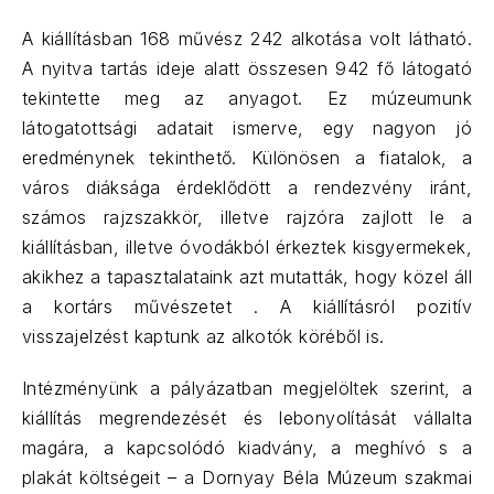
A kiállításban 168 művész 242 alkotása volt látható.
A nyitva tartás ideje alatt összesen 942 fő látogató
tekintette meg az anyagot. Ez múzeumunk
látogatottsági adatait ismerve, egy nagyon jó
eredménynek tekinthető. Különösen a fiatalok, a
ELŐZŐ
KÖ
város diáksága érdeklődött a rendezvény iránt,
számos rajzszakkör, illetve rajzóra zajlott le a
kiállításban, illetve óvodákból érkeztek kisgyermekek,
akikhez a tapasztalataink azt mutatták, hogy közel áll
a kortárs művészetet . A kiállításról pozitív
visszajelzést kaptunk az alkotók köréből is.
Intézményünk a pályázatban megjelöltek szerint, a
kiállítás megrendezését és lebonyolítását vállalta
magára, a kapcsolódó kiadvány, a meghívó s a
plakát költségeit – a Dornyay Béla Múzeum szakmai