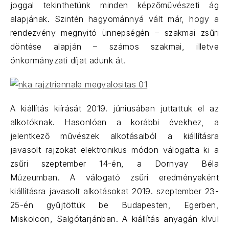
joggal tekinthetünk minden képzőművészeti ág
alapjának. Szintén hagyománnyá vált már, hogy a
rendezvény megnyitó ünnepségén – szakmai zsűri
döntése alapján – számos szakmai, illetve
önkormányzati díjat adunk át.
A kiállítás kiírását 2019. júniusában juttattuk el az
alkotóknak. Hasonlóan a korábbi évekhez, a
jelentkező művészek alkotásaiból a kiállításra
javasolt rajzokat elektronikus módon válogatta ki a
zsűri szeptember 14-én, a Dornyay Béla
Múzeumban. A válogató zsűri eredményeként
kiállításra javasolt alkotásokat 2019. szeptember 23-
25-én gyűjtöttük be Budapesten, Egerben,
Miskolcon, Salgótarjánban. A kiállítás anyagán kívül