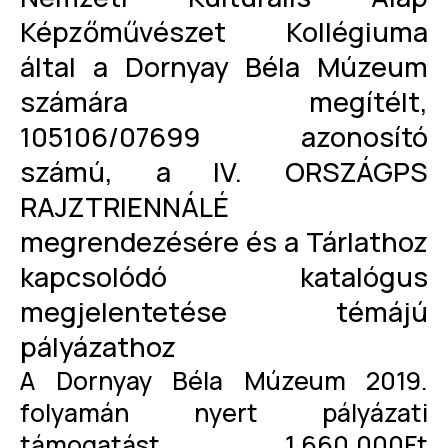
Képzőművészet Kollégiuma
által a Dornyay Béla Múzeum
számára megítélt,
105106/07699 azonosító
számú, a IV. ORSZÁGPS
RAJZTRIENNÁLÉ
megrendezésére és a Tárlathoz
kapcsolódó katalógus
megjelentetése témájú
pályázathoz
A Dornyay Béla Múzeum 2019.
folyamán nyert pályázati
támogatást, 1.660.000Ft