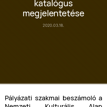
katalógus
megjelentetése
2020.03.18.
Pályázati szakmai beszámoló a
Nemzeti Kulturális Alap