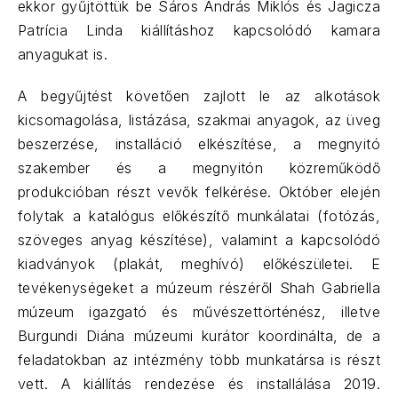
ekkor gyűjtöttük be Sáros András Miklós és Jagicza
Patrícia Linda kiállításhoz kapcsolódó kamara
anyagukat is.
A begyűjtést követően zajlott le az alkotások
kicsomagolása, listázása, szakmai anyagok, az üveg
beszerzése, installáció elkészítése, a megnyitó
szakember és a megnyitón közreműködő
produkcióban részt vevők felkérése. Október elején
folytak a katalógus előkészítő munkálatai (fotózás,
szöveges anyag készítése), valamint a kapcsolódó
kiadványok (plakát, meghívó) előkészületei. E
tevékenységeket a múzeum részéről Shah Gabriella
múzeum igazgató és művészettörténész, illetve
Burgundi Diána múzeumi kurátor koordinálta, de a
feladatokban az intézmény több munkatársa is részt
vett. A kiállítás rendezése és installálása 2019.