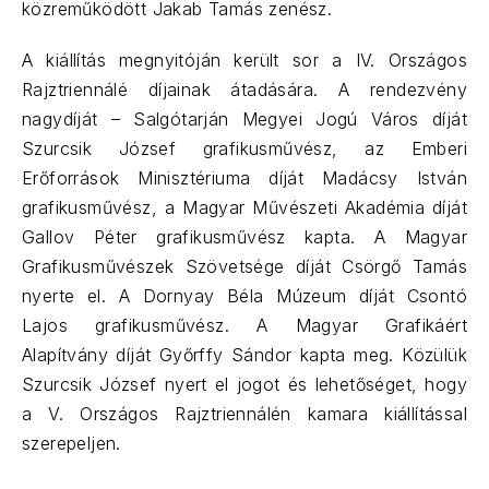
közreműködött Jakab Tamás zenész.
A kiállítás megnyitóján került sor a IV. Országos
Rajztriennálé díjainak átadására. A rendezvény
nagydíját – Salgótarján Megyei Jogú Város díját
Szurcsik József grafikusművész, az Emberi
Erőforrások Minisztériuma díját Madácsy István
grafikusművész, a Magyar Művészeti Akadémia díját
Gallov Péter grafikusművész kapta. A Magyar
Grafikusművészek Szövetsége díját Csörgő Tamás
nyerte el. A Dornyay Béla Múzeum díját Csontó
Lajos grafikusművész. A Magyar Grafikáért
Alapítvány díját Győrffy Sándor kapta meg. Közülük
Szurcsik József nyert el jogot és lehetőséget, hogy
a V. Országos Rajztriennálén kamara kiállítással
szerepeljen.