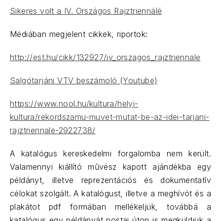
Sikeres volt a IV. Országos Rajztriennálé
Médiában megjelent cikkek, riportok:
http://est.hu/cikk/132927/iv_orszagos_rajztriennale
Salgótarjáni VTV beszámoló (Youtube)
https://www.nool.hu/kultura/helyi-
kultura/rekordszamu-muvet-mutat-be-az-idei-tarjani-
rajztriennale-2922738/
A katalógus kereskedelmi forgalomba nem került.
Valamennyi kiállító művész kapott ajándékba egy
példányt, illetve reprezentációs és dokumentatív
célokat szolgált. A katalógust, illetve a meghívót és a
plakátot pdf formában mellékeljük, továbbá a
katalógus egy példányát postai úton is megküldjük a