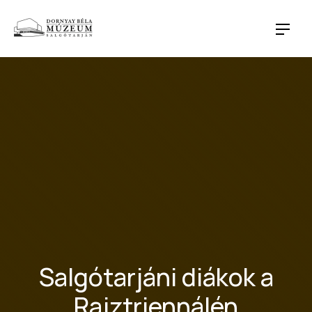
CLO
NAVI
Salgótarjáni diákok a
Rajztriennálén