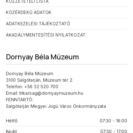
KÖZZÉTÉTELI LISTA
KÖZÉRDEKŰ ADATOK
ADATKEZELÉSI TÁJÉKOZTATÓ
AKADÁLYMENTESÍTÉSI NYILATKOZAT
Dornyay Béla Múzeum
Dornyay Béla Múzeum
3100 Salgótarján, Múzeum tér 2.
Telefon: +36 32 520 700
Email: titkarsag@dornyaymuzeum.hu
FENNTARTÓ:
Salgótarján Megyei Jogú Város Önkormányzata
Hétfő
07:30 - 16:00
Kedd
07:30 - 17:00