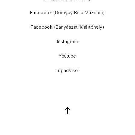
WordPress Theme by
FORQY
Facebook (Dornyay Béla Múzeum)
Facebook (Bányászati Kiállítóhely)
Instagram
Youtube
Tripadvisor
Back to Top