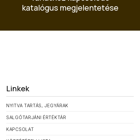
katalógus megjelentetése
ELŐZŐ
KÖ
Linkek
NYITVA TARTÁS, JEGYÁRAK
SALGÓTARJÁNI ÉRTÉKTÁR
KAPCSOLAT