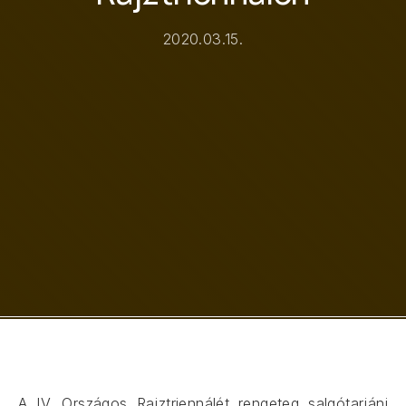
2020.03.15.
A IV. Országos Rajztriennálét rengeteg salgótarjáni