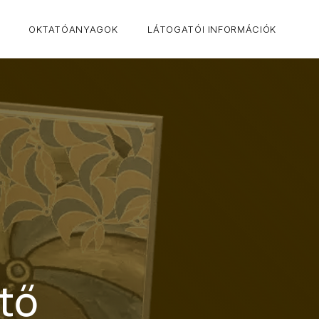
CLO
OKTATÓANYAGOK
LÁTOGATÓI INFORMÁCIÓK
stő