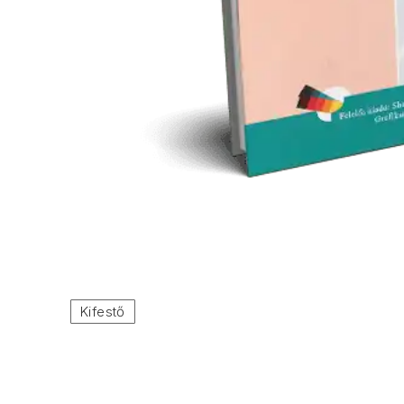
ELŐZŐ
Kifestő