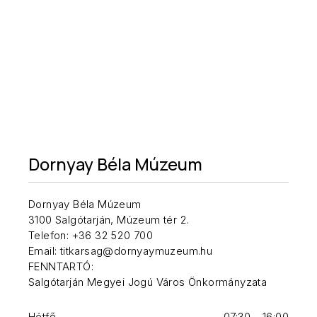
Dornyay Béla Múzeum
Dornyay Béla Múzeum
3100 Salgótarján, Múzeum tér 2.
Telefon: +36 32 520 700
Email: titkarsag@dornyaymuzeum.hu
FENNTARTÓ:
Salgótarján Megyei Jogú Város Önkormányzata
Hétfő
07:30 - 16:00