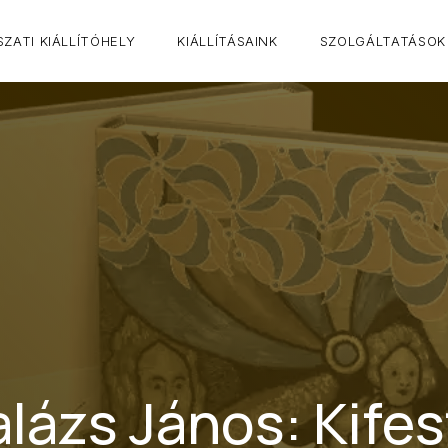
ZATI KIÁLLÍTÓHELY
KIÁLLÍTÁSAINK
SZOLGÁLTATÁSOK
lázs János: Kife