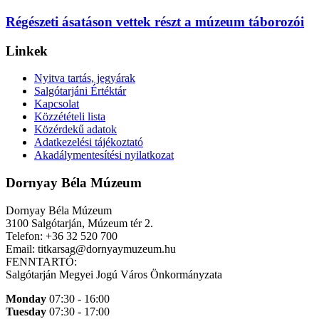
Régészeti ásatáson vettek részt a múzeum táborozói
Linkek
Nyitva tartás, jegyárak
Salgótarjáni Értéktár
Kapcsolat
Közzétételi lista
Közérdekű adatok
Adatkezelési tájékoztató
Akadálymentesítési nyilatkozat
Dornyay Béla Múzeum
Dornyay Béla Múzeum
3100 Salgótarján, Múzeum tér 2.
Telefon: +36 32 520 700
Email: titkarsag@dornyaymuzeum.hu
FENNTARTÓ:
Salgótarján Megyei Jogú Város Önkormányzata
Monday
07:30 - 16:00
Tuesday
07:30 - 17:00