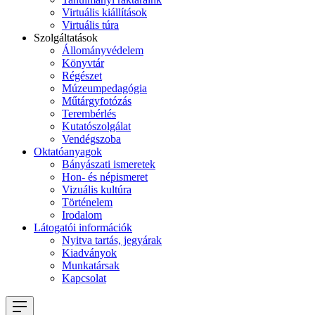
Virtuális kiállítások
Virtuális túra
Szolgáltatások
Állományvédelem
Könyvtár
Régészet
Múzeumpedagógia
Műtárgyfotózás
Terembérlés
Kutatószolgálat
Vendégszoba
Oktatóanyagok
Bányászati ismeretek
Hon- és népismeret
Vizuális kultúra
Történelem
Irodalom
Látogatói információk
Nyitva tartás, jegyárak
Kiadványok
Munkatársak
Kapcsolat