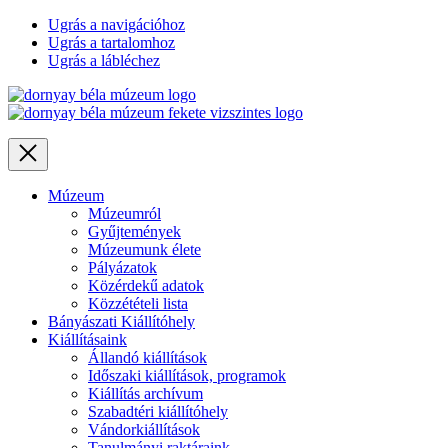
Ugrás a navigációhoz
Ugrás a tartalomhoz
Ugrás a lábléchez
Close
Múzeum
Múzeumról
Gyűjtemények
Múzeumunk élete
Pályázatok
Közérdekű adatok
Közzétételi lista
Bányászati Kiállítóhely
Kiállításaink
Állandó kiállítások
Időszaki kiállítások, programok
Kiállítás archívum
Szabadtéri kiállítóhely
Vándorkiállítások
Tanulmányi raktáraink