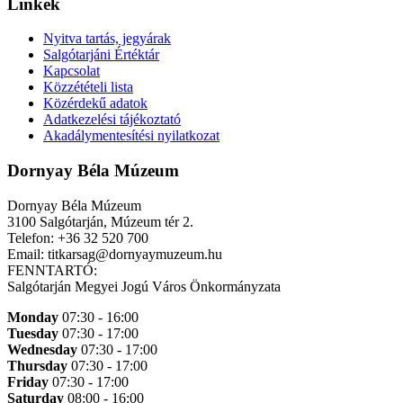
Linkek
Nyitva tartás, jegyárak
Salgótarjáni Értéktár
Kapcsolat
Közzétételi lista
Közérdekű adatok
Adatkezelési tájékoztató
Akadálymentesítési nyilatkozat
Dornyay Béla Múzeum
Dornyay Béla Múzeum
3100 Salgótarján, Múzeum tér 2.
Telefon: +36 32 520 700
Email: titkarsag@dornyaymuzeum.hu
FENNTARTÓ:
Salgótarján Megyei Jogú Város Önkormányzata
Monday
07:30 - 16:00
Tuesday
07:30 - 17:00
Wednesday
07:30 - 17:00
Thursday
07:30 - 17:00
Friday
07:30 - 17:00
Saturday
08:00 - 16:00