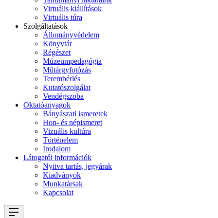
Virtuális kiállítások
Virtuális túra
Szolgáltatások
Állományvédelem
Könyvtár
Régészet
Múzeumpedagógia
Műtárgyfotózás
Terembérlés
Kutatószolgálat
Vendégszoba
Oktatóanyagok
Bányászati ismeretek
Hon- és népismeret
Vizuális kultúra
Történelem
Irodalom
Látogatói információk
Nyitva tartás, jegyárak
Kiadványok
Munkatársak
Kapcsolat