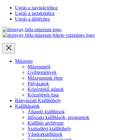
Ugrás a navigációhoz
Ugrás a tartalomhoz
Ugrás a lábléchez
Close
Múzeum
Múzeumról
Gyűjtemények
Múzeumunk élete
Pályázatok
Közérdekű adatok
Közzétételi lista
Bányászati Kiállítóhely
Kiállításaink
Állandó kiállítások
Időszaki kiállítások, programok
Kiállítás archívum
Szabadtéri kiállítóhely
Vándorkiállítások
Tanulmányi raktáraink