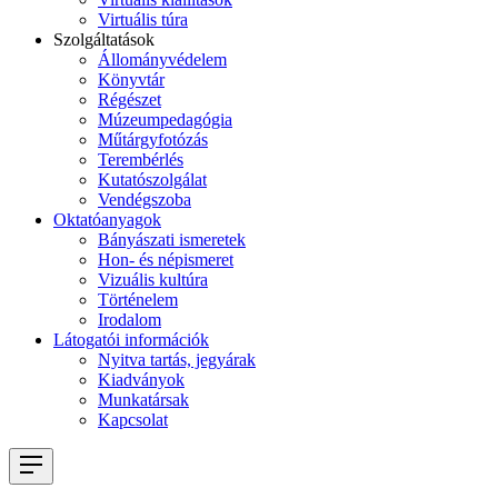
Virtuális túra
Szolgáltatások
Állományvédelem
Könyvtár
Régészet
Múzeumpedagógia
Műtárgyfotózás
Terembérlés
Kutatószolgálat
Vendégszoba
Oktatóanyagok
Bányászati ismeretek
Hon- és népismeret
Vizuális kultúra
Történelem
Irodalom
Látogatói információk
Nyitva tartás, jegyárak
Kiadványok
Munkatársak
Kapcsolat
Navigation