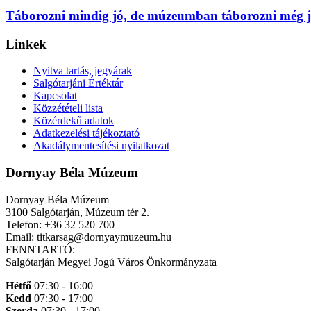
Táborozni mindig jó, de múzeumban táborozni még 
Linkek
Nyitva tartás, jegyárak
Salgótarjáni Értéktár
Kapcsolat
Közzétételi lista
Közérdekű adatok
Adatkezelési tájékoztató
Akadálymentesítési nyilatkozat
Dornyay Béla Múzeum
Dornyay Béla Múzeum
3100 Salgótarján, Múzeum tér 2.
Telefon: +36 32 520 700
Email: titkarsag@dornyaymuzeum.hu
FENNTARTÓ:
Salgótarján Megyei Jogú Város Önkormányzata
Hétfő
07:30 - 16:00
Kedd
07:30 - 17:00
Szerda
07:30 - 17:00