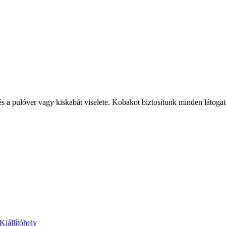
 és a pulóver vagy kiskabát viselete. Kobakot biztosítunk minden látoga
iállítóhely