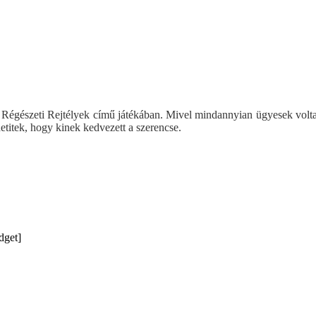
gészeti Rejtélyek című játékában. Mivel mindannyian ügyesek voltatok
titek, hogy kinek kedvezett a szerencse.
dget]