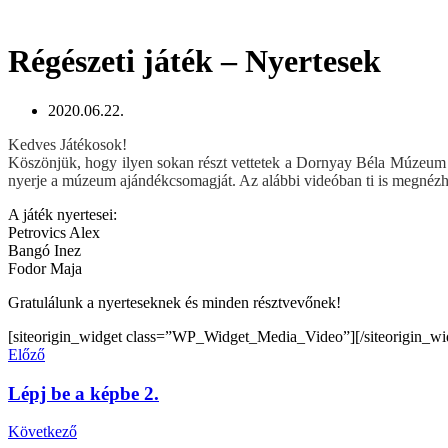
Régészeti játék – Nyertesek
2020.06.22.
Kedves Játékosok!
Köszönjük, hogy ilyen sokan részt vettetek a Dornyay Béla Múzeum Ré
nyerje a múzeum ajándékcsomagját. Az alábbi videóban ti is megnézhe
A játék nyertesei:
Petrovics Alex
Bangó Inez
Fodor Maja
Gratulálunk a nyerteseknek és minden résztvevőnek!
[siteorigin_widget class=”WP_Widget_Media_Video”]
[/siteorigin_wi
Előző
Lépj be a képbe 2.
Következő