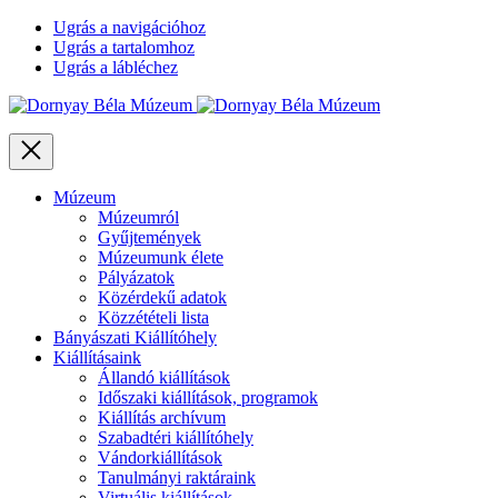
Ugrás a navigációhoz
Ugrás a tartalomhoz
Ugrás a lábléchez
Close
Múzeum
Múzeumról
Gyűjtemények
Múzeumunk élete
Pályázatok
Közérdekű adatok
Közzétételi lista
Bányászati Kiállítóhely
Kiállításaink
Állandó kiállítások
Időszaki kiállítások, programok
Kiállítás archívum
Szabadtéri kiállítóhely
Vándorkiállítások
Tanulmányi raktáraink
Virtuális kiállítások