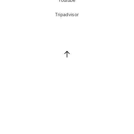
Youtube
Tripadvisor
Back to Top
Keresés
Keresés
KERES