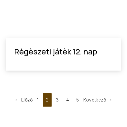
Règèszeti játèk 12. nap
Előző
1
2
3
4
5
Következő