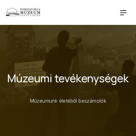
CLO
NAVI
Múzeumi tevékenységek
Múzeumunk életéből beszámolók