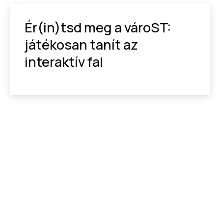
Ér(in)tsd meg a vároST:
játékosan tanít az
interaktív fal