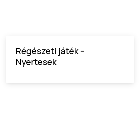
Régészeti játék –
Nyertesek
ELŐZŐ
KÖ