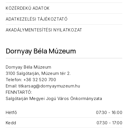
KÖZÉRDEKŰ ADATOK
ADATKEZELÉSI TÁJÉKOZTATÓ
AKADÁLYMENTESÍTÉSI NYILATKOZAT
Dornyay Béla Múzeum
Dornyay Béla Múzeum
ELŐZŐ
KÖ
3100 Salgótarján, Múzeum tér 2.
Telefon: +36 32 520 700
Email: titkarsag@dornyaymuzeum.hu
FENNTARTÓ:
Salgótarján Megyei Jogú Város Önkormányzata
Hétfő
07:30 - 16:00
Kedd
07:30 - 17:00