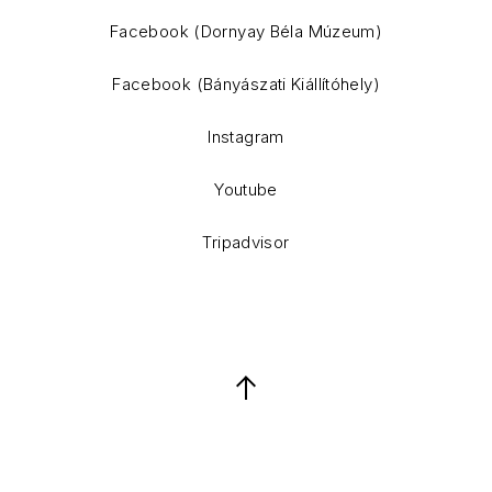
WordPress Theme by
FORQY
Facebook (Dornyay Béla Múzeum)
Facebook (Bányászati Kiállítóhely)
Instagram
Youtube
Tripadvisor
Back to Top