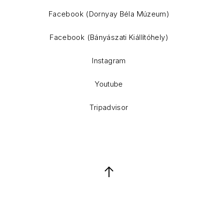
WordPress Theme by
FORQY
Facebook (Dornyay Béla Múzeum)
Facebook (Bányászati Kiállítóhely)
Instagram
Youtube
Tripadvisor
Back to Top