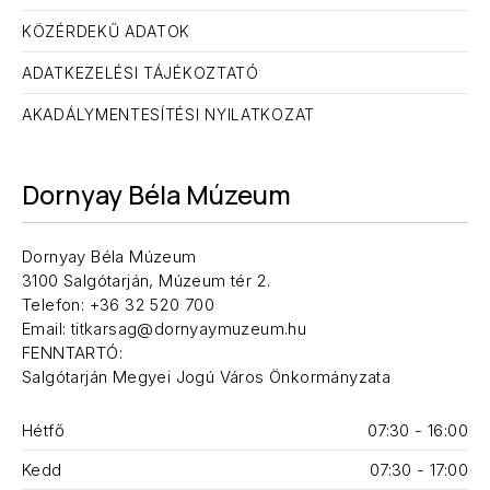
KÖZÉRDEKŰ ADATOK
ADATKEZELÉSI TÁJÉKOZTATÓ
AKADÁLYMENTESÍTÉSI NYILATKOZAT
Dornyay Béla Múzeum
Dornyay Béla Múzeum
ELŐZŐ
KÖ
3100 Salgótarján, Múzeum tér 2.
Telefon: +36 32 520 700
Email: titkarsag@dornyaymuzeum.hu
FENNTARTÓ:
Salgótarján Megyei Jogú Város Önkormányzata
Hétfő
07:30 - 16:00
Kedd
07:30 - 17:00